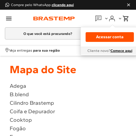
Compre pelo WhatsApp
clicando aqui
O que você está procurando?
Em que podemos
ajudar?
Acessar conta
Meus pedidos
Termos mais buscados
Veja entregas
para sua região
Cliente novo?
Comece aqui
1
º
Geladeira
Guias e manuais
Mapa do Site
2
º
Máquina Lavar
3
º
Fogao
Perguntas frequentes
4
º
Lava Louça
Adega
Fale conosco
B.blend
5
º
Cooktop
Cilindro Brastemp
6
º
Microondas Brastemp
Atendimento Brastemp
Coifa e Depurador
7
º
Forno
Cooktop
Assistência
técnica
8
º
Embutir
Fogão
9
º
Lava Seca
Solicitar visita técnica