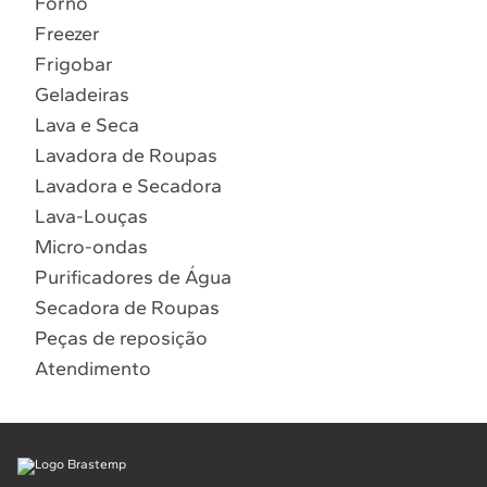
Forno
10
º
Combos
Freezer
Solicitar instalação
Frigobar
Geladeiras
Solicitar conversão de fogão
Lava e Seca
Lavadora de Roupas
Localizar assistência técnica
Lavadora e Secadora
Lava-Louças
Micro-ondas
Purificadores de Água
Secadora de Roupas
Peças de reposição
Atendimento