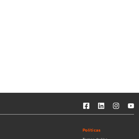
Solicitar instalação
Solicitar conversão de fogão
Localizar assistência técnica
Políticas