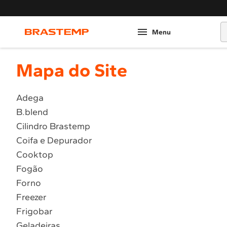
O
Mapa do Site
Adega
B.blend
Cilindro Brastemp
Coifa e Depurador
Cooktop
Fogão
Forno
Freezer
Frigobar
Geladeiras