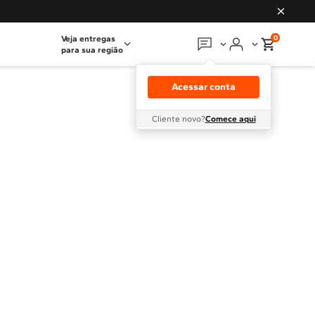
0
Veja entregas
para sua região
Em que podemos
ajudar?
Acessar conta
Meus pedidos
Cliente novo?
Comece aqui
Guias e manuais
Perguntas frequentes
Fale conosco
Atendimento Brastemp
Assistência
técnica
Solicitar visita técnica