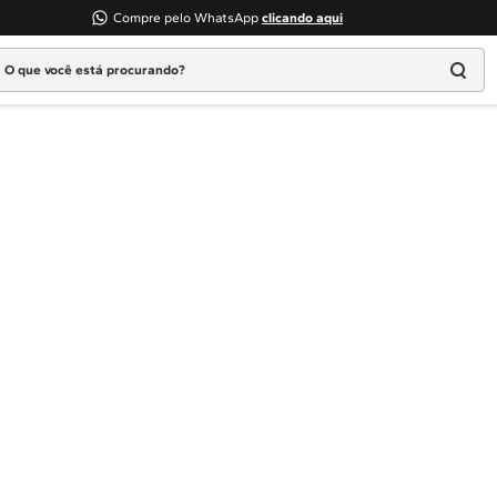
Compre pelo WhatsApp
clicando aqui
 que você está procurando?
Termos mais buscados
1
º
Geladeira
2
º
Máquina Lavar
3
º
Fogao
4
º
Lava Louça
5
º
Cooktop
6
º
Microondas Brastemp
7
º
Forno
8
º
Embutir
9
º
Combos
10
º
Lava Seca