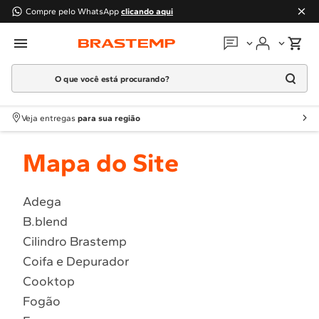
Compre pelo WhatsApp
clicando aqui
O que você está procurando?
Em que podemos
ajudar?
Meus pedidos
Termos mais buscados
Veja entregas
para sua região
1
º
Geladeira
Guias e manuais
Mapa do Site
2
º
Máquina Lavar
3
º
Fogao
Perguntas frequentes
4
º
Lava Louça
Adega
Fale conosco
B.blend
5
º
Cooktop
Cilindro Brastemp
6
º
Microondas Brastemp
Atendimento Brastemp
Coifa e Depurador
7
º
Forno
Cooktop
Assistência
técnica
8
º
Embutir
Fogão
9
º
Lava Seca
Solicitar visita técnica