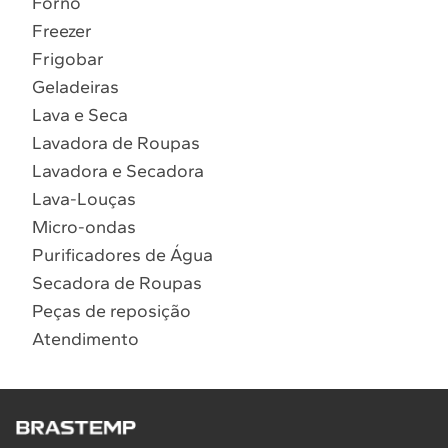
Forno
10
º
Combos
Freezer
Solicitar instalação
Frigobar
Geladeiras
Solicitar conversão de fogão
Lava e Seca
Lavadora de Roupas
Localizar assistência técnica
Lavadora e Secadora
Lava-Louças
Micro-ondas
Purificadores de Água
Secadora de Roupas
Peças de reposição
Atendimento