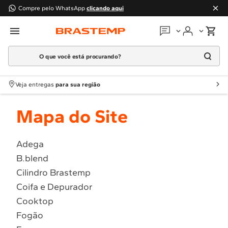
Compre pelo WhatsApp
clicando aqui
O que você está procurando?
Em que podemos
ajudar?
Meus pedidos
Termos mais buscados
Veja entregas
para sua região
1
º
Geladeira
Guias e manuais
Mapa do Site
2
º
Máquina Lavar
3
º
Fogao
Perguntas frequentes
4
º
Lava Louça
Adega
Fale conosco
B.blend
5
º
Cooktop
Cilindro Brastemp
6
º
Microondas Brastemp
Atendimento Brastemp
Coifa e Depurador
7
º
Forno
Cooktop
Assistência
técnica
8
º
Embutir
Fogão
9
º
Lava Seca
Solicitar visita técnica