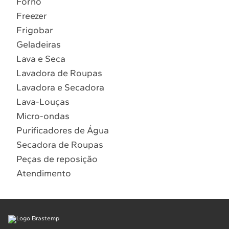
Forno
10
º
Combos
Freezer
Solicitar instalação
Frigobar
Geladeiras
Solicitar conversão de fogão
Lava e Seca
Lavadora de Roupas
Localizar assistência técnica
Lavadora e Secadora
Lava-Louças
Micro-ondas
Purificadores de Água
Secadora de Roupas
Peças de reposição
Atendimento