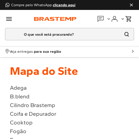
Compre pelo WhatsApp
clicando aqui
O que você está procurando?
Em que podemos
ajudar?
Meus pedidos
Termos mais buscados
Veja entregas
para sua região
1
º
Geladeira
Guias e manuais
Mapa do Site
2
º
Máquina Lavar
3
º
Fogao
Perguntas frequentes
4
º
Lava Louça
Adega
Fale conosco
B.blend
5
º
Cooktop
Cilindro Brastemp
6
º
Microondas Brastemp
Atendimento Brastemp
Coifa e Depurador
7
º
Forno
Cooktop
Assistência
técnica
8
º
Embutir
Fogão
9
º
Combos
Solicitar visita técnica