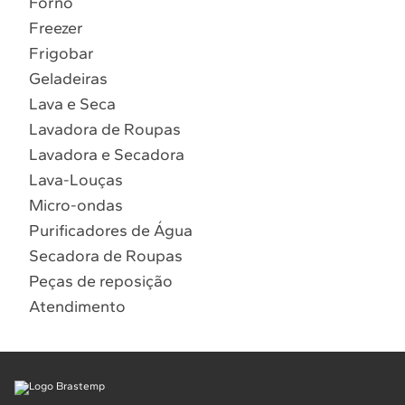
Forno
10
º
Lava Seca
Freezer
Solicitar instalação
Frigobar
Geladeiras
Solicitar conversão de fogão
Lava e Seca
Lavadora de Roupas
Localizar assistência técnica
Lavadora e Secadora
Lava-Louças
Micro-ondas
Purificadores de Água
Secadora de Roupas
Peças de reposição
Atendimento