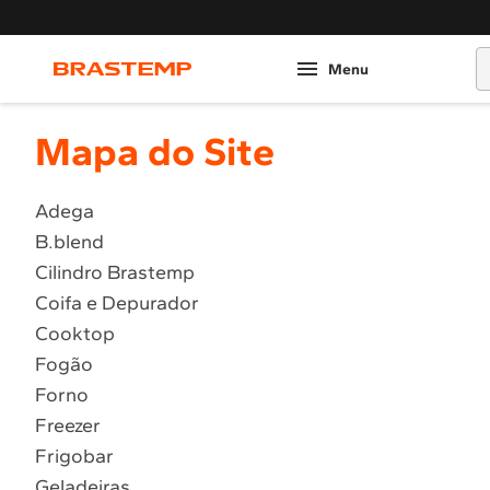
O
Mapa do Site
Adega
B.blend
Cilindro Brastemp
Coifa e Depurador
Cooktop
Fogão
Forno
Freezer
Frigobar
Geladeiras