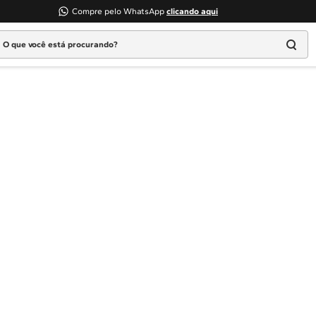
Compre pelo WhatsApp
clicando aqui
 que você está procurando?
Termos mais buscados
1
º
Geladeira
2
º
Máquina Lavar
3
º
Fogao
4
º
Lava Louça
5
º
Cooktop
6
º
Microondas Brastemp
7
º
Forno
8
º
Embutir
9
º
Lava Seca
10
º
Combos