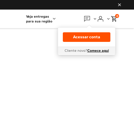
0
Veja entregas
para sua região
Em que podemos
ajudar?
Acessar conta
Meus pedidos
Cliente novo?
Comece aqui
Guias e manuais
Perguntas frequentes
Fale conosco
Atendimento Brastemp
Assistência
técnica
Solicitar visita técnica