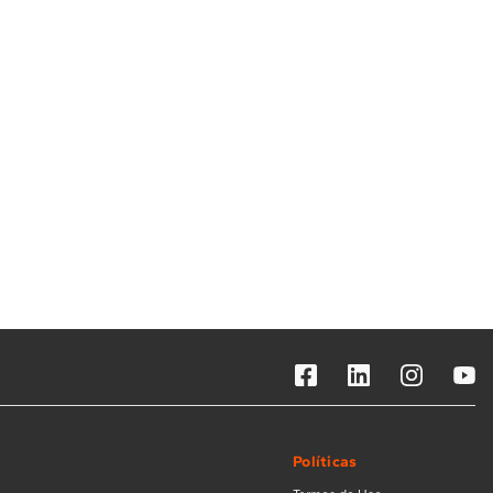
Solicitar instalação
Solicitar conversão de fogão
Localizar assistência técnica
Políticas