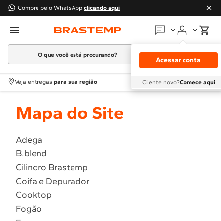
Compre pelo WhatsApp
clicando aqui
O que você está procurando?
Em que podemos
ajudar?
Acessar conta
Meus pedidos
Termos mais buscados
Veja entregas
para sua região
Cliente novo?
Comece aqui
1
º
Geladeira
Guias e manuais
Mapa do Site
2
º
Máquina Lavar
3
º
Fogao
Perguntas frequentes
4
º
Lava Louça
Adega
Fale conosco
B.blend
5
º
Cooktop
Cilindro Brastemp
6
º
Microondas Brastemp
Atendimento Brastemp
Coifa e Depurador
7
º
Forno
Cooktop
Assistência
técnica
8
º
Embutir
Fogão
9
º
Lava Seca
Solicitar visita técnica