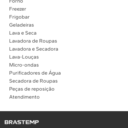
Forno
10
º
Combos
Freezer
Solicitar instalação
Frigobar
Geladeiras
Solicitar conversão de fogão
Lava e Seca
Lavadora de Roupas
Localizar assistência técnica
Lavadora e Secadora
Lava-Louças
Micro-ondas
Purificadores de Água
Secadora de Roupas
Peças de reposição
Atendimento