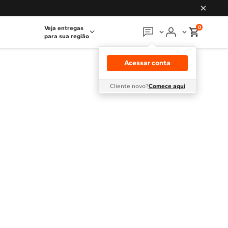
0
Veja entregas
para sua região
Em que podemos
ajudar?
Acessar conta
Meus pedidos
Cliente novo?
Comece aqui
Guias e manuais
Perguntas frequentes
Fale conosco
Atendimento Brastemp
Assistência
técnica
Solicitar visita técnica