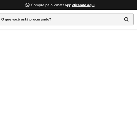
Compre pelo WhatsApp
clicando aqui
 que você está procurando?
Termos mais buscados
1
º
Geladeira
2
º
Máquina Lavar
3
º
Fogao
4
º
Lava Louça
5
º
Cooktop
6
º
Microondas Brastemp
7
º
Forno
8
º
Embutir
9
º
Lava Seca
10
º
Combos