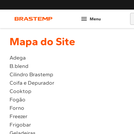
O
Mapa do Site
Adega
B.blend
Cilindro Brastemp
Coifa e Depurador
Cooktop
Fogão
Forno
Freezer
Frigobar
Geladeiras