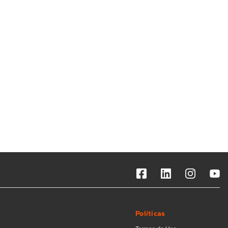
Solicitar instalação
Solicitar conversão de fogão
Localizar assistência técnica
Políticas