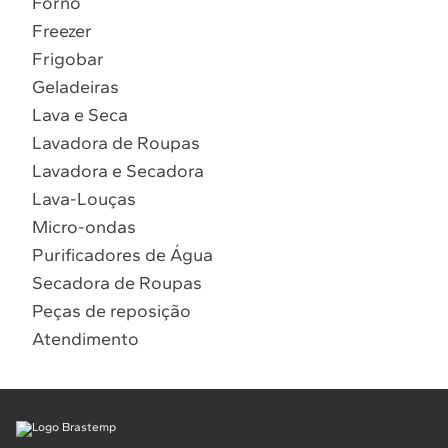
Forno
10
º
Combos
Freezer
Solicitar instalação
Frigobar
Geladeiras
Solicitar conversão de fogão
Lava e Seca
Lavadora de Roupas
Localizar assistência técnica
Lavadora e Secadora
Lava-Louças
Micro-ondas
Purificadores de Água
Secadora de Roupas
Peças de reposição
Atendimento