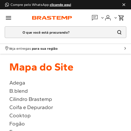
Compre pelo WhatsApp
clicando aqui
O que você está procurando?
Em que podemos
ajudar?
Meus pedidos
Termos mais buscados
Veja entregas
para sua região
1
º
Geladeira
Guias e manuais
Mapa do Site
2
º
Máquina Lavar
3
º
Fogao
Perguntas frequentes
4
º
Lava Louça
Adega
Fale conosco
B.blend
5
º
Cooktop
Cilindro Brastemp
6
º
Microondas Brastemp
Atendimento Brastemp
Coifa e Depurador
7
º
Forno
Cooktop
Assistência
técnica
8
º
Embutir
Fogão
9
º
Lava Seca
Solicitar visita técnica