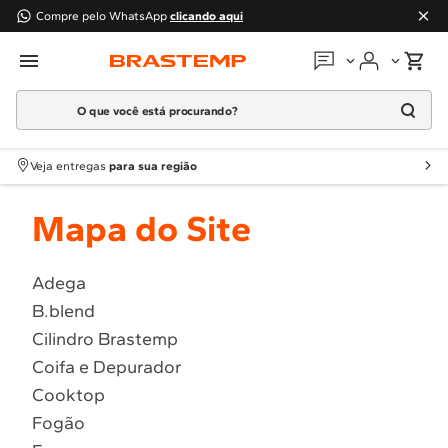
Compre pelo WhatsApp
clicando aqui
O que você está procurando?
Em que podemos
ajudar?
Meus pedidos
Termos mais buscados
Veja entregas
para sua região
1
º
Geladeira
Guias e manuais
Mapa do Site
2
º
Máquina Lavar
3
º
Fogao
Perguntas frequentes
4
º
Lava Louça
Adega
Fale conosco
B.blend
5
º
Cooktop
Cilindro Brastemp
6
º
Microondas Brastemp
Atendimento Brastemp
Coifa e Depurador
7
º
Forno
Cooktop
Assistência
técnica
8
º
Embutir
Fogão
9
º
Lava Seca
Solicitar visita técnica