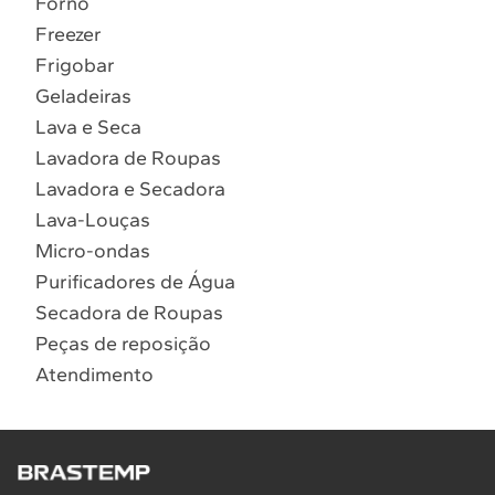
Forno
10
º
Combos
Freezer
Solicitar instalação
Frigobar
Geladeiras
Solicitar conversão de fogão
Lava e Seca
Lavadora de Roupas
Localizar assistência técnica
Lavadora e Secadora
Lava-Louças
Micro-ondas
Purificadores de Água
Secadora de Roupas
Peças de reposição
Atendimento