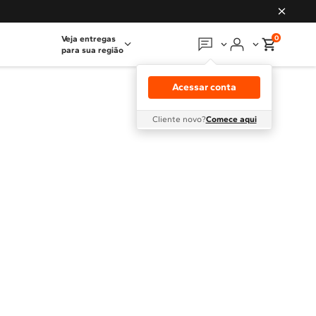
0
Veja entregas
para sua região
Em que podemos
ajudar?
Acessar conta
Meus pedidos
Cliente novo?
Comece aqui
Guias e manuais
Perguntas frequentes
Fale conosco
Atendimento Brastemp
Assistência
técnica
Solicitar visita técnica