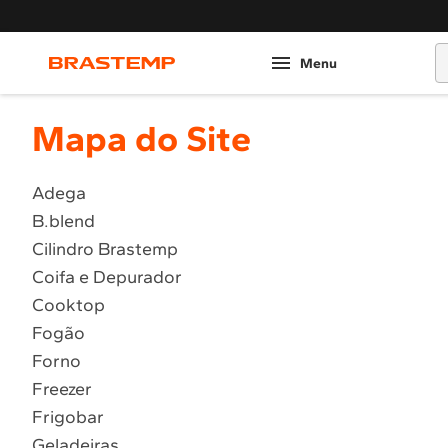
O
Mapa do Site
Adega
B.blend
Cilindro Brastemp
Coifa e Depurador
Cooktop
Fogão
Forno
Freezer
Frigobar
Geladeiras