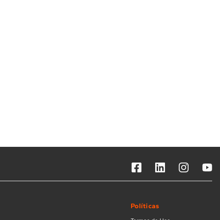
Solicitar instalação
Solicitar conversão de fogão
Localizar assistência técnica
Políticas