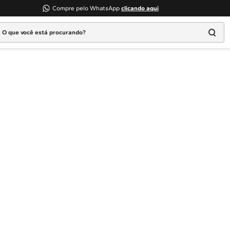
Compre pelo WhatsApp
clicando aqui
 que você está procurando?
Termos mais buscados
1
º
Geladeira
2
º
Máquina Lavar
3
º
Fogao
4
º
Lava Louça
5
º
Cooktop
6
º
Microondas Brastemp
7
º
Forno
8
º
Embutir
9
º
Combos
10
º
Lava Seca