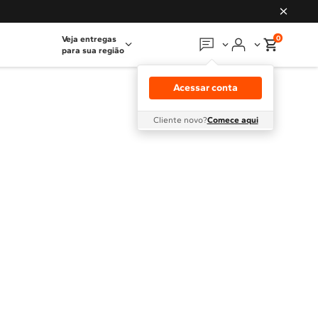
0
Veja entregas
para sua região
Em que podemos
ajudar?
Acessar conta
Meus pedidos
Cliente novo?
Comece aqui
Guias e manuais
Perguntas frequentes
Fale conosco
Atendimento Brastemp
Assistência
técnica
Solicitar visita técnica