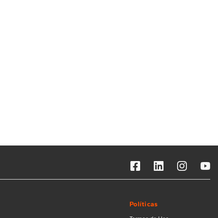
Solicitar instalação
Solicitar conversão de fogão
Localizar assistência técnica
Políticas