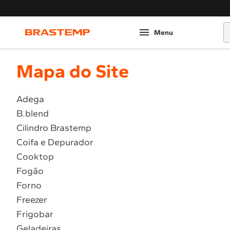
O
Mapa do Site
Adega
B.blend
Cilindro Brastemp
Coifa e Depurador
Cooktop
Fogão
Forno
Freezer
Frigobar
Geladeiras