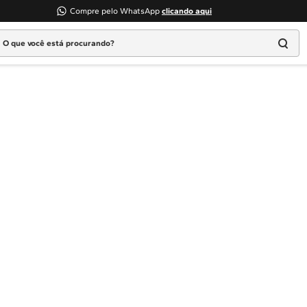
Compre pelo WhatsApp
clicando aqui
 que você está procurando?
Termos mais buscados
1
º
Geladeira
2
º
Máquina Lavar
3
º
Fogao
4
º
Lava Louça
5
º
Cooktop
6
º
Microondas Brastemp
7
º
Forno
8
º
Embutir
9
º
Lava Seca
10
º
Combos