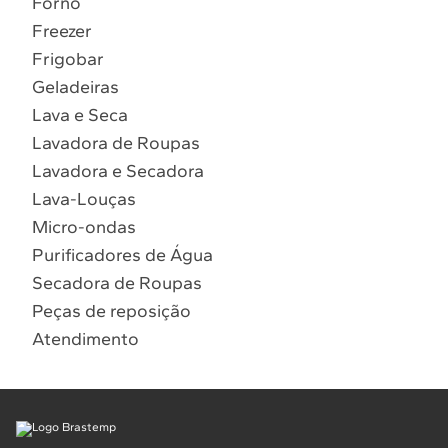
Forno
10
º
Combos
Freezer
Solicitar instalação
Frigobar
Geladeiras
Solicitar conversão de fogão
Lava e Seca
Lavadora de Roupas
Localizar assistência técnica
Lavadora e Secadora
Lava-Louças
Micro-ondas
Purificadores de Água
Secadora de Roupas
Peças de reposição
Atendimento