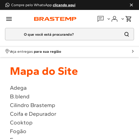
Compre pelo WhatsApp
clicando aqui
O que você está procurando?
Em que podemos
ajudar?
Meus pedidos
Termos mais buscados
Veja entregas
para sua região
1
º
Geladeira
Guias e manuais
Mapa do Site
2
º
Máquina Lavar
3
º
Fogao
Perguntas frequentes
4
º
Lava Louça
Adega
Fale conosco
B.blend
5
º
Cooktop
Cilindro Brastemp
6
º
Microondas Brastemp
Atendimento Brastemp
Coifa e Depurador
7
º
Forno
Cooktop
Assistência
técnica
8
º
Embutir
Fogão
9
º
Lava Seca
Solicitar visita técnica