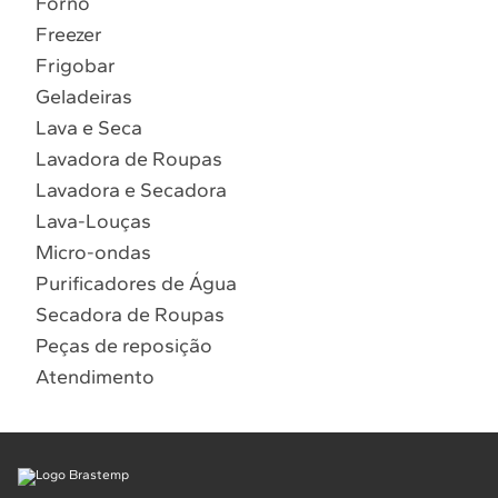
Forno
10
º
Combos
Freezer
Solicitar instalação
Frigobar
Geladeiras
Solicitar conversão de fogão
Lava e Seca
Lavadora de Roupas
Localizar assistência técnica
Lavadora e Secadora
Lava-Louças
Micro-ondas
Purificadores de Água
Secadora de Roupas
Peças de reposição
Atendimento