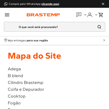
Compre pelo WhatsApp
clicando aqui
O que você está procurando?
Em que podemos
ajudar?
Meus pedidos
Termos mais buscados
Veja entregas
para sua região
1
º
Geladeira
Guias e manuais
Mapa do Site
2
º
Máquina Lavar
3
º
Fogao
Perguntas frequentes
4
º
Lava Louça
Adega
Fale conosco
B.blend
5
º
Cooktop
Cilindro Brastemp
6
º
Microondas Brastemp
Atendimento Brastemp
Coifa e Depurador
7
º
Forno
Cooktop
Assistência
técnica
8
º
Embutir
Fogão
9
º
Lava Seca
Solicitar visita técnica