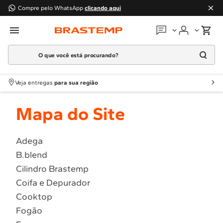
Compre pelo WhatsApp
clicando aqui
O que você está procurando?
Em que podemos
ajudar?
Meus pedidos
Termos mais buscados
Veja entregas
para sua região
1
º
Geladeira
Guias e manuais
Mapa do Site
2
º
Máquina Lavar
3
º
Fogao
Perguntas frequentes
4
º
Lava Louça
Adega
Fale conosco
B.blend
5
º
Cooktop
Cilindro Brastemp
6
º
Microondas Brastemp
Atendimento Brastemp
Coifa e Depurador
7
º
Forno
Cooktop
Assistência
técnica
8
º
Embutir
Fogão
9
º
Lava Seca
Solicitar visita técnica