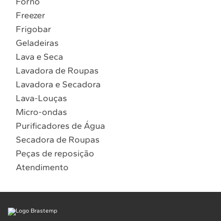
Forno
10
º
Combos
Freezer
Solicitar instalação
Frigobar
Geladeiras
Solicitar conversão de fogão
Lava e Seca
Lavadora de Roupas
Localizar assistência técnica
Lavadora e Secadora
Lava-Louças
Micro-ondas
Purificadores de Água
Secadora de Roupas
Peças de reposição
Atendimento