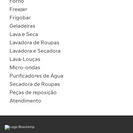
Forno
10
º
Combos
Freezer
Solicitar instalação
Frigobar
Geladeiras
Solicitar conversão de fogão
Lava e Seca
Lavadora de Roupas
Localizar assistência técnica
Lavadora e Secadora
Lava-Louças
Micro-ondas
Purificadores de Água
Secadora de Roupas
Peças de reposição
Atendimento