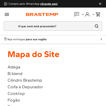
Compre pelo WhatsApp
clicando aqui
O que você está procurando?
Em que podemos
ajudar?
Meus pedidos
Termos mais buscados
Veja entregas
para sua região
1
º
Geladeira
Guias e manuais
Mapa do Site
2
º
Máquina Lavar
3
º
Fogao
Perguntas frequentes
4
º
Lava Louça
Adega
Fale conosco
B.blend
5
º
Cooktop
Cilindro Brastemp
6
º
Microondas Brastemp
Atendimento Brastemp
Coifa e Depurador
7
º
Forno
Cooktop
Assistência
técnica
8
º
Embutir
Fogão
9
º
Lava Seca
Solicitar visita técnica