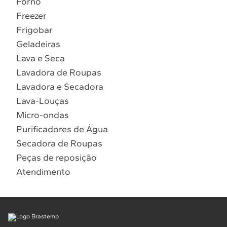
Forno
10
º
Combos
Freezer
Solicitar instalação
Frigobar
Geladeiras
Solicitar conversão de fogão
Lava e Seca
Lavadora de Roupas
Localizar assistência técnica
Lavadora e Secadora
Lava-Louças
Micro-ondas
Purificadores de Água
Secadora de Roupas
Peças de reposição
Atendimento