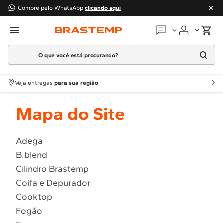
Compre pelo WhatsApp
clicando aqui
O que você está procurando?
Em que podemos
ajudar?
Meus pedidos
Termos mais buscados
Veja entregas
para sua região
1
º
Geladeira
Guias e manuais
Mapa do Site
2
º
Máquina Lavar
3
º
Fogao
Perguntas frequentes
4
º
Lava Louça
Adega
Fale conosco
B.blend
5
º
Cooktop
Cilindro Brastemp
6
º
Microondas Brastemp
Atendimento Brastemp
Coifa e Depurador
7
º
Forno
Cooktop
Assistência
técnica
8
º
Embutir
Fogão
9
º
Lava Seca
Solicitar visita técnica