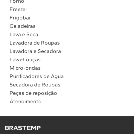
Forno
10
º
Combos
Freezer
Solicitar instalação
Frigobar
Geladeiras
Solicitar conversão de fogão
Lava e Seca
Lavadora de Roupas
Localizar assistência técnica
Lavadora e Secadora
Lava-Louças
Micro-ondas
Purificadores de Água
Secadora de Roupas
Peças de reposição
Atendimento