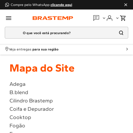
Compre pelo WhatsApp
clicando aqui
O que você está procurando?
Em que podemos
ajudar?
Meus pedidos
Termos mais buscados
Veja entregas
para sua região
1
º
Geladeira
Guias e manuais
Mapa do Site
2
º
Máquina Lavar
3
º
Fogao
Perguntas frequentes
4
º
Lava Louça
Adega
Fale conosco
B.blend
5
º
Cooktop
Cilindro Brastemp
6
º
Microondas Brastemp
Atendimento Brastemp
Coifa e Depurador
7
º
Forno
Cooktop
Assistência
técnica
8
º
Embutir
Fogão
9
º
Combos
Solicitar visita técnica