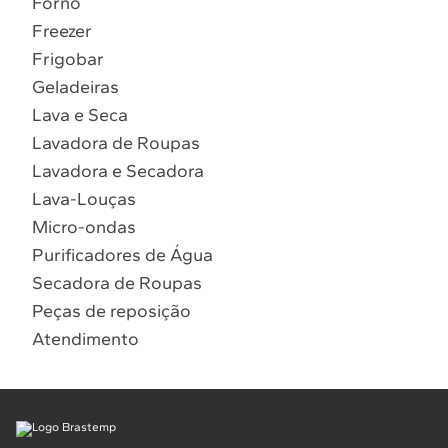
Forno
10
º
Lava Seca
Freezer
Solicitar instalação
Frigobar
Geladeiras
Solicitar conversão de fogão
Lava e Seca
Lavadora de Roupas
Localizar assistência técnica
Lavadora e Secadora
Lava-Louças
Micro-ondas
Purificadores de Água
Secadora de Roupas
Peças de reposição
Atendimento