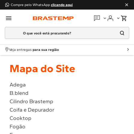
Compre pelo WhatsApp
clicando aqui
O que você está procurando?
Em que podemos
ajudar?
Meus pedidos
Termos mais buscados
Veja entregas
para sua região
1
º
Geladeira
Guias e manuais
Mapa do Site
2
º
Máquina Lavar
3
º
Fogao
Perguntas frequentes
4
º
Lava Louça
Adega
Fale conosco
B.blend
5
º
Cooktop
Cilindro Brastemp
6
º
Microondas Brastemp
Atendimento Brastemp
Coifa e Depurador
7
º
Forno
Cooktop
Assistência
técnica
8
º
Embutir
Fogão
9
º
Lava Seca
Solicitar visita técnica