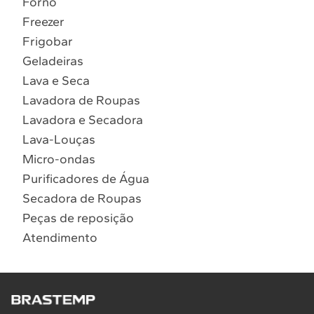
Forno
10
º
Combos
Freezer
Solicitar instalação
Frigobar
Geladeiras
Solicitar conversão de fogão
Lava e Seca
Lavadora de Roupas
Localizar assistência técnica
Lavadora e Secadora
Lava-Louças
Micro-ondas
Purificadores de Água
Secadora de Roupas
Peças de reposição
Atendimento