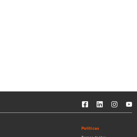
Solicitar instalação
Solicitar conversão de fogão
Localizar assistência técnica
Políticas