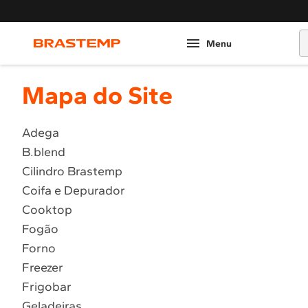
O
Mapa do Site
Adega
B.blend
Cilindro Brastemp
Coifa e Depurador
Cooktop
Fogão
Forno
Freezer
Frigobar
Geladeiras