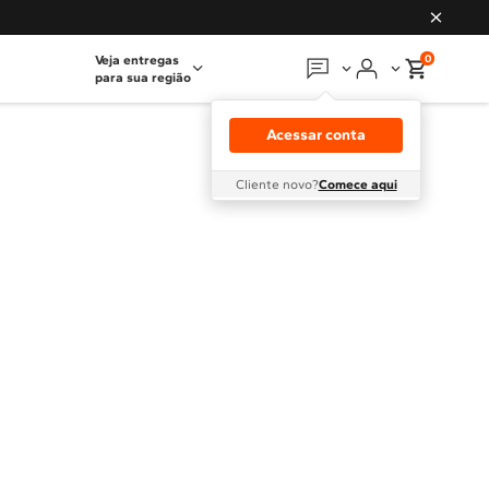
0
Veja entregas
para sua região
Em que podemos
ajudar?
Acessar conta
Meus pedidos
Cliente novo?
Comece aqui
Guias e manuais
Perguntas frequentes
Fale conosco
Atendimento Brastemp
Assistência
técnica
Solicitar visita técnica