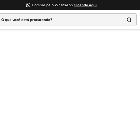
Compre pelo WhatsApp
clicando aqui
 que você está procurando?
Termos mais buscados
1
º
Geladeira
2
º
Máquina Lavar
3
º
Fogao
4
º
Lava Louça
5
º
Cooktop
6
º
Microondas Brastemp
7
º
Forno
8
º
Embutir
9
º
Combos
10
º
Lava Seca