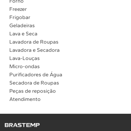
Forno
10
º
Combos
Freezer
Solicitar instalação
Frigobar
Geladeiras
Solicitar conversão de fogão
Lava e Seca
Lavadora de Roupas
Localizar assistência técnica
Lavadora e Secadora
Lava-Louças
Micro-ondas
Purificadores de Água
Secadora de Roupas
Peças de reposição
Atendimento