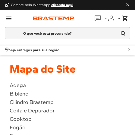
Compre pelo WhatsApp
clicando aqui
O que você está procurando?
Em que podemos
ajudar?
Meus pedidos
Termos mais buscados
Veja entregas
para sua região
1
º
Geladeira
Guias e manuais
Mapa do Site
2
º
Máquina Lavar
3
º
Fogao
Perguntas frequentes
4
º
Lava Louça
Adega
Fale conosco
B.blend
5
º
Cooktop
Cilindro Brastemp
6
º
Microondas Brastemp
Atendimento Brastemp
Coifa e Depurador
7
º
Forno
Cooktop
Assistência
técnica
8
º
Embutir
Fogão
9
º
Lava Seca
Solicitar visita técnica