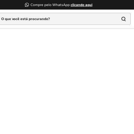
Compre pelo WhatsApp
clicando aqui
 que você está procurando?
Termos mais buscados
1
º
Geladeira
2
º
Máquina Lavar
3
º
Fogao
4
º
Lava Louça
5
º
Cooktop
6
º
Microondas Brastemp
7
º
Forno
8
º
Embutir
9
º
Lava Seca
10
º
Combos