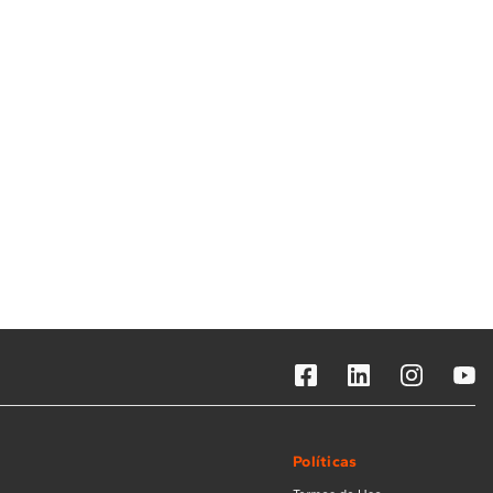
Solicitar instalação
Solicitar conversão de fogão
Localizar assistência técnica
Políticas