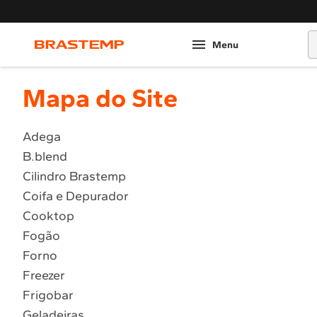
O
Mapa do Site
Adega
B.blend
Cilindro Brastemp
Coifa e Depurador
Cooktop
Fogão
Forno
Freezer
Frigobar
Geladeiras