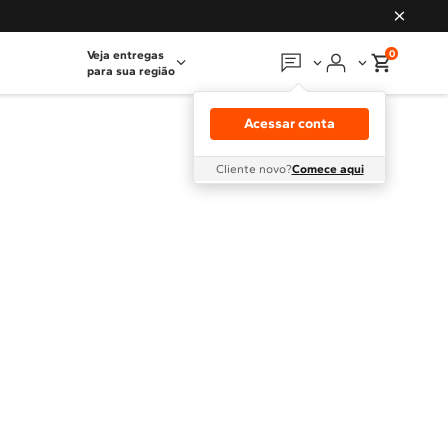
0
Veja entregas
para sua região
Em que podemos
ajudar?
Acessar conta
Meus pedidos
Cliente novo?
Comece aqui
Guias e manuais
Perguntas frequentes
Fale conosco
Atendimento Brastemp
Assistência
técnica
Solicitar visita técnica