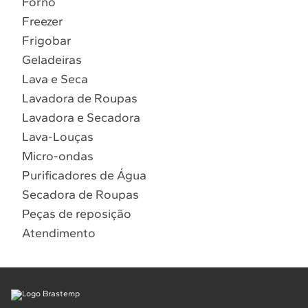
Forno
10
º
Lava Seca
Freezer
Solicitar instalação
Frigobar
Geladeiras
Solicitar conversão de fogão
Lava e Seca
Lavadora de Roupas
Localizar assistência técnica
Lavadora e Secadora
Lava-Louças
Micro-ondas
Purificadores de Água
Secadora de Roupas
Peças de reposição
Atendimento