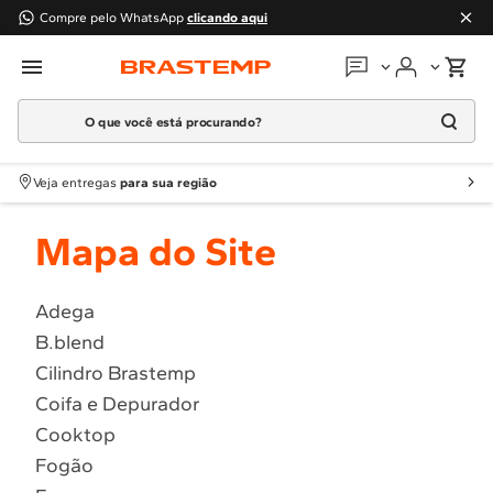
Compre pelo WhatsApp
clicando aqui
O que você está procurando?
Em que podemos
ajudar?
Meus pedidos
Termos mais buscados
Veja entregas
para sua região
1
º
Geladeira
Guias e manuais
Mapa do Site
2
º
Máquina Lavar
3
º
Fogao
Perguntas frequentes
4
º
Lava Louça
Adega
Fale conosco
B.blend
5
º
Cooktop
Cilindro Brastemp
6
º
Microondas Brastemp
Atendimento Brastemp
Coifa e Depurador
7
º
Forno
Cooktop
Assistência
técnica
8
º
Embutir
Fogão
9
º
Combos
Solicitar visita técnica