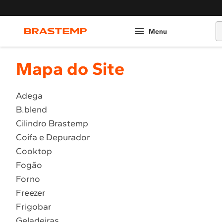
O
Mapa do Site
Adega
B.blend
Cilindro Brastemp
Coifa e Depurador
Cooktop
Fogão
Forno
Freezer
Frigobar
Geladeiras