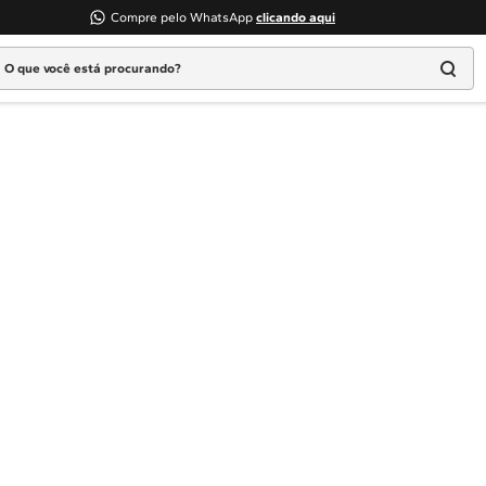
Compre pelo WhatsApp
clicando aqui
 que você está procurando?
Termos mais buscados
1
º
Geladeira
2
º
Máquina Lavar
3
º
Fogao
4
º
Lava Louça
5
º
Cooktop
6
º
Microondas Brastemp
7
º
Forno
8
º
Embutir
9
º
Combos
10
º
Lava Seca