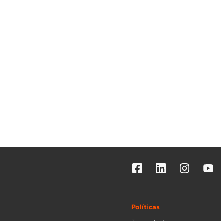
Solicitar instalação
Solicitar conversão de fogão
Localizar assistência técnica
Políticas