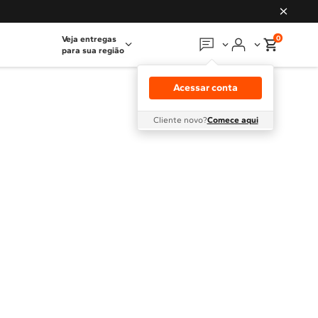
0
Veja entregas
para sua região
Em que podemos
ajudar?
Acessar conta
Meus pedidos
Cliente novo?
Comece aqui
Guias e manuais
Perguntas frequentes
Fale conosco
Atendimento Brastemp
Assistência
técnica
Solicitar visita técnica