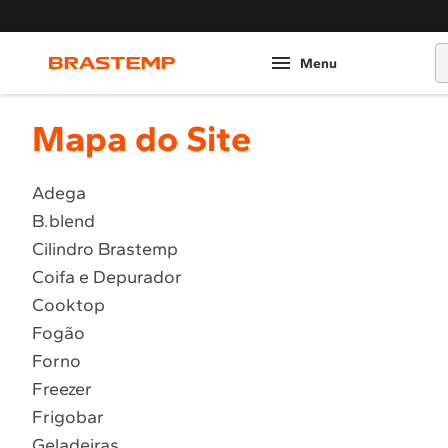
O
Mapa do Site
Adega
B.blend
Cilindro Brastemp
Coifa e Depurador
Cooktop
Fogão
Forno
Freezer
Frigobar
Geladeiras