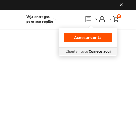
0
Veja entregas
para sua região
Em que podemos
ajudar?
Acessar conta
Meus pedidos
Cliente novo?
Comece aqui
Guias e manuais
Perguntas frequentes
Fale conosco
Atendimento Brastemp
Assistência
técnica
Solicitar visita técnica