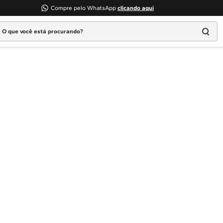
Compre pelo WhatsApp
clicando aqui
 que você está procurando?
Termos mais buscados
1
º
Geladeira
2
º
Máquina Lavar
3
º
Fogao
4
º
Lava Louça
5
º
Cooktop
6
º
Microondas Brastemp
7
º
Forno
8
º
Embutir
9
º
Combos
10
º
Lava Seca