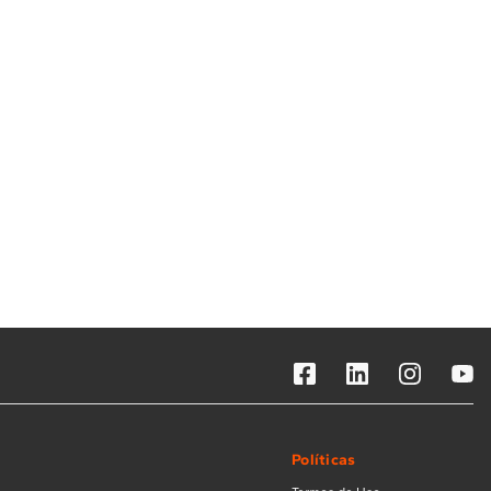
Solicitar instalação
Solicitar conversão de fogão
Localizar assistência técnica
Políticas