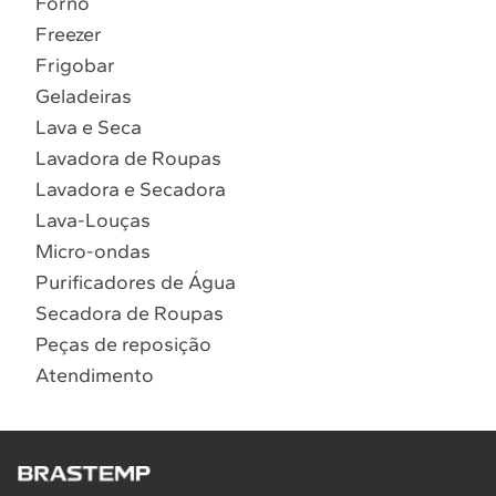
Forno
10
º
Lava Seca
Freezer
Solicitar instalação
Frigobar
Geladeiras
Solicitar conversão de fogão
Lava e Seca
Lavadora de Roupas
Localizar assistência técnica
Lavadora e Secadora
Lava-Louças
Micro-ondas
Purificadores de Água
Secadora de Roupas
Peças de reposição
Atendimento