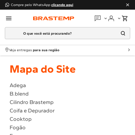
Compre pelo WhatsApp
clicando aqui
O que você está procurando?
Em que podemos
ajudar?
Meus pedidos
Termos mais buscados
Veja entregas
para sua região
1
º
Geladeira
Guias e manuais
Mapa do Site
2
º
Máquina Lavar
3
º
Fogao
Perguntas frequentes
4
º
Lava Louça
Adega
Fale conosco
B.blend
5
º
Cooktop
Cilindro Brastemp
6
º
Microondas Brastemp
Atendimento Brastemp
Coifa e Depurador
7
º
Forno
Cooktop
Assistência
técnica
8
º
Embutir
Fogão
9
º
Combos
Solicitar visita técnica