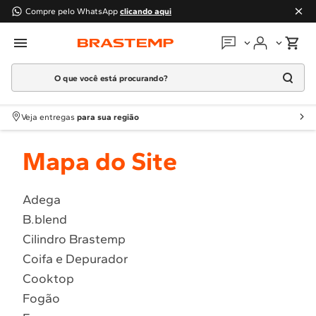
Compre pelo WhatsApp
clicando aqui
O que você está procurando?
Em que podemos
ajudar?
Meus pedidos
Termos mais buscados
Veja entregas
para sua região
1
º
Geladeira
Guias e manuais
Mapa do Site
2
º
Máquina Lavar
3
º
Fogao
Perguntas frequentes
4
º
Lava Louça
Adega
Fale conosco
B.blend
5
º
Cooktop
Cilindro Brastemp
6
º
Microondas Brastemp
Atendimento Brastemp
Coifa e Depurador
7
º
Forno
Cooktop
Assistência
técnica
8
º
Embutir
Fogão
9
º
Combos
Solicitar visita técnica