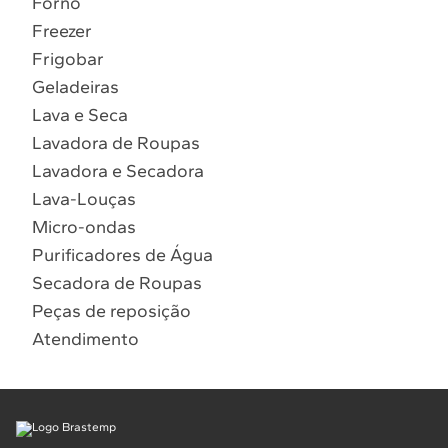
Forno
10
º
Lava Seca
Freezer
Solicitar instalação
Frigobar
Geladeiras
Solicitar conversão de fogão
Lava e Seca
Lavadora de Roupas
Localizar assistência técnica
Lavadora e Secadora
Lava-Louças
Micro-ondas
Purificadores de Água
Secadora de Roupas
Peças de reposição
Atendimento