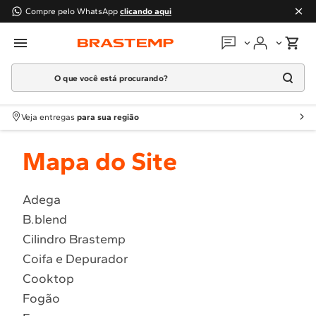
Compre pelo WhatsApp
clicando aqui
O que você está procurando?
Em que podemos
ajudar?
Meus pedidos
Termos mais buscados
Veja entregas
para sua região
1
º
Geladeira
Guias e manuais
Mapa do Site
2
º
Máquina Lavar
3
º
Fogao
Perguntas frequentes
4
º
Lava Louça
Adega
Fale conosco
B.blend
5
º
Cooktop
Cilindro Brastemp
6
º
Microondas Brastemp
Atendimento Brastemp
Coifa e Depurador
7
º
Forno
Cooktop
Assistência
técnica
8
º
Embutir
Fogão
9
º
Lava Seca
Solicitar visita técnica