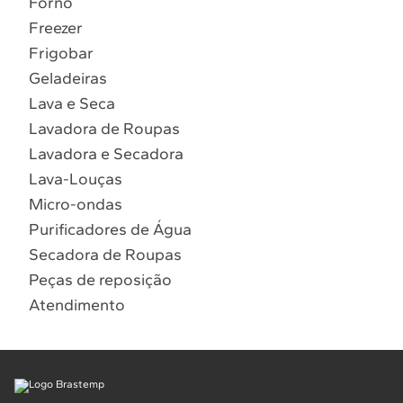
Forno
10
º
Combos
Freezer
Solicitar instalação
Frigobar
Geladeiras
Solicitar conversão de fogão
Lava e Seca
Lavadora de Roupas
Localizar assistência técnica
Lavadora e Secadora
Lava-Louças
Micro-ondas
Purificadores de Água
Secadora de Roupas
Peças de reposição
Atendimento