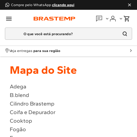
Compre pelo WhatsApp
clicando aqui
O que você está procurando?
Em que podemos
ajudar?
Meus pedidos
Termos mais buscados
Veja entregas
para sua região
1
º
Geladeira
Guias e manuais
Mapa do Site
2
º
Máquina Lavar
3
º
Fogao
Perguntas frequentes
4
º
Lava Louça
Adega
Fale conosco
B.blend
5
º
Cooktop
Cilindro Brastemp
6
º
Microondas Brastemp
Atendimento Brastemp
Coifa e Depurador
7
º
Forno
Cooktop
Assistência
técnica
8
º
Embutir
Fogão
9
º
Combos
Solicitar visita técnica