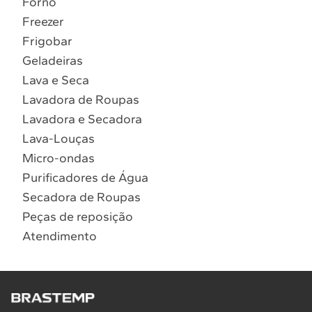
Forno
10
º
Lava Seca
Freezer
Solicitar instalação
Frigobar
Geladeiras
Solicitar conversão de fogão
Lava e Seca
Lavadora de Roupas
Localizar assistência técnica
Lavadora e Secadora
Lava-Louças
Micro-ondas
Purificadores de Água
Secadora de Roupas
Peças de reposição
Atendimento