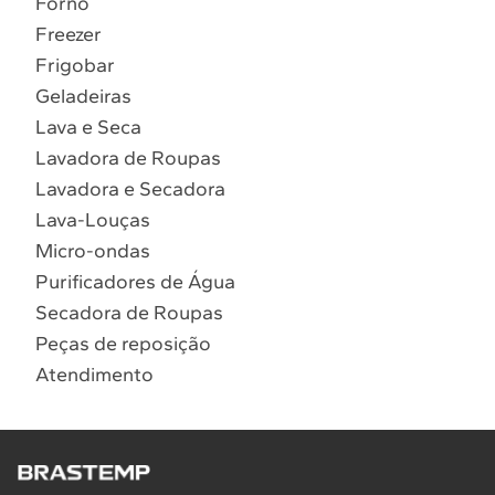
Forno
10
º
Combos
Freezer
Solicitar instalação
Frigobar
Geladeiras
Solicitar conversão de fogão
Lava e Seca
Lavadora de Roupas
Localizar assistência técnica
Lavadora e Secadora
Lava-Louças
Micro-ondas
Purificadores de Água
Secadora de Roupas
Peças de reposição
Atendimento