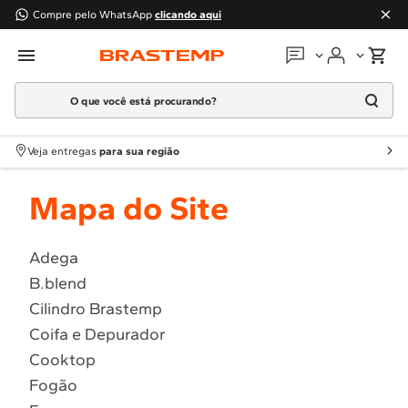
Compre pelo WhatsApp
clicando aqui
O que você está procurando?
Em que podemos
ajudar?
Meus pedidos
Termos mais buscados
Veja entregas
para sua região
1
º
Geladeira
Guias e manuais
Mapa do Site
2
º
Máquina Lavar
3
º
Fogao
Perguntas frequentes
4
º
Lava Louça
Adega
Fale conosco
B.blend
5
º
Cooktop
Cilindro Brastemp
6
º
Microondas Brastemp
Atendimento Brastemp
Coifa e Depurador
7
º
Forno
Cooktop
Assistência
técnica
8
º
Embutir
Fogão
9
º
Lava Seca
Solicitar visita técnica