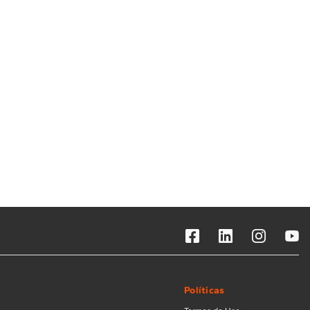
Solicitar instalação
Solicitar conversão de fogão
Localizar assistência técnica
Políticas