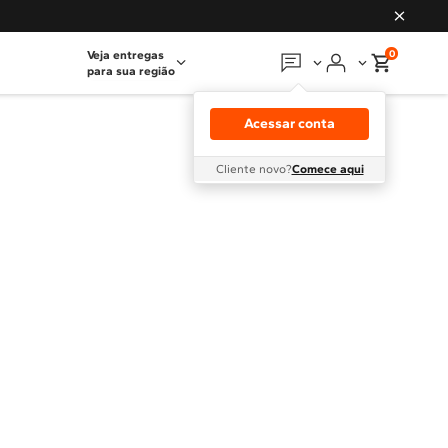
0
Veja entregas
para sua região
Em que podemos
ajudar?
Acessar conta
Meus pedidos
Cliente novo?
Comece aqui
Guias e manuais
Perguntas frequentes
Fale conosco
Atendimento Brastemp
Assistência
técnica
Solicitar visita técnica