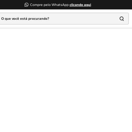
Compre pelo WhatsApp
clicando aqui
 que você está procurando?
Termos mais buscados
1
º
Geladeira
2
º
Máquina Lavar
3
º
Fogao
4
º
Lava Louça
5
º
Cooktop
6
º
Microondas Brastemp
7
º
Forno
8
º
Embutir
9
º
Lava Seca
10
º
Combos