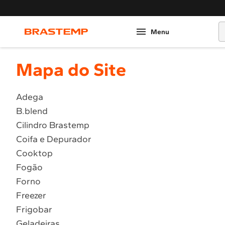
O
Mapa do Site
Adega
B.blend
Cilindro Brastemp
Coifa e Depurador
Cooktop
Fogão
Forno
Freezer
Frigobar
Geladeiras