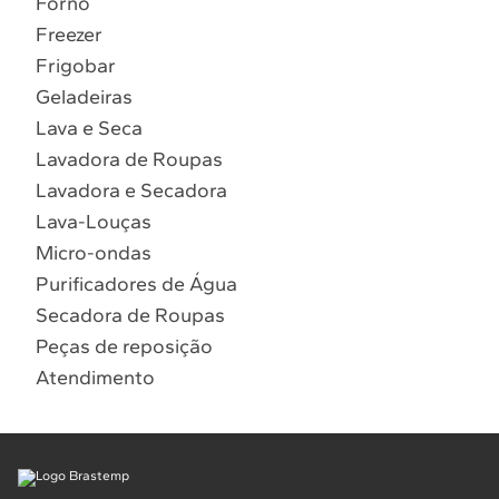
Forno
10
º
Lava Seca
Freezer
Solicitar instalação
Frigobar
Geladeiras
Solicitar conversão de fogão
Lava e Seca
Lavadora de Roupas
Localizar assistência técnica
Lavadora e Secadora
Lava-Louças
Micro-ondas
Purificadores de Água
Secadora de Roupas
Peças de reposição
Atendimento