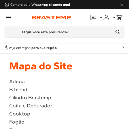
Compre pelo WhatsApp
clicando aqui
O que você está procurando?
Em que podemos
ajudar?
TERMOS MAIS BUSCADOS
Meus pedidos
Veja entregas
para sua região
1
º
geladeira
Guias e manuais
Mapa do Site
2
º
máquina lavar
Perguntas frequentes
3
º
fogao
Adega
4
º
lava louça
Fale conosco
B.blend
5
º
cooktop
Cilindro Brastemp
Atendimento Brastemp
6
º
microondas brastemp
Coifa e Depurador
7
º
forno
Cooktop
Assistência
técnica
Fogão
8
º
embutir
Solicitar visita técnica