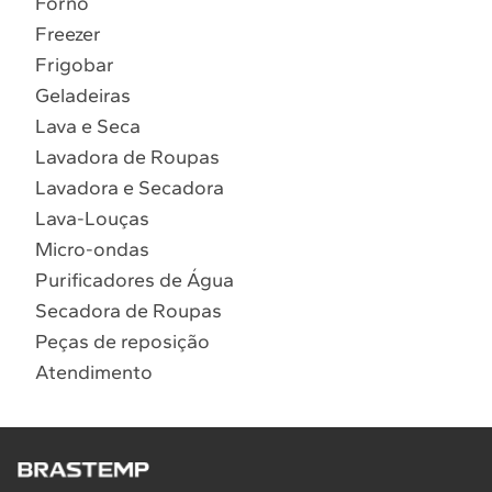
Forno
9
º
combos
Freezer
Solicitar instalação
10
º
lava seca
Frigobar
Geladeiras
Solicitar conversão de fogão
Lava e Seca
Lavadora de Roupas
Localizar assistência técnica
Lavadora e Secadora
Lava-Louças
Micro-ondas
Purificadores de Água
Secadora de Roupas
Peças de reposição
Atendimento