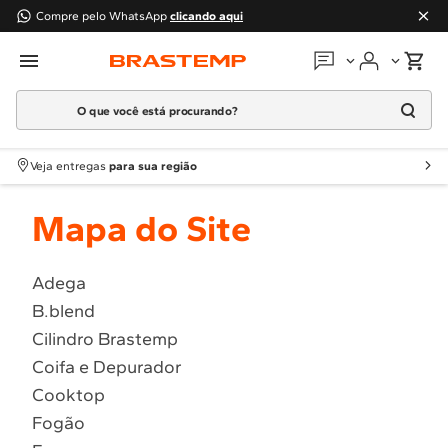
Compre pelo WhatsApp
clicando aqui
O que você está procurando?
Em que podemos
ajudar?
Meus pedidos
Termos mais buscados
Veja entregas
para sua região
1
º
Geladeira
Guias e manuais
Mapa do Site
2
º
Máquina Lavar
3
º
Fogao
Perguntas frequentes
4
º
Lava Louça
Adega
Fale conosco
B.blend
5
º
Cooktop
Cilindro Brastemp
6
º
Microondas Brastemp
Atendimento Brastemp
Coifa e Depurador
7
º
Forno
Cooktop
Assistência
técnica
8
º
Embutir
Fogão
9
º
Combos
Solicitar visita técnica