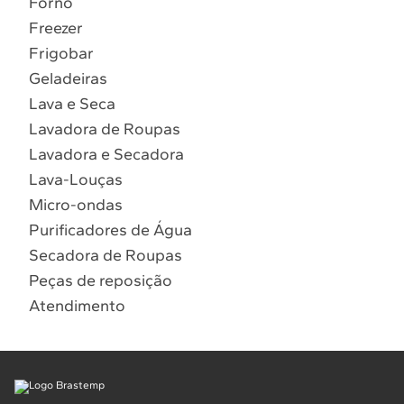
Forno
10
º
Lava Seca
Freezer
Solicitar instalação
Frigobar
Geladeiras
Solicitar conversão de fogão
Lava e Seca
Lavadora de Roupas
Localizar assistência técnica
Lavadora e Secadora
Lava-Louças
Micro-ondas
Purificadores de Água
Secadora de Roupas
Peças de reposição
Atendimento