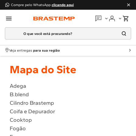
Compre pelo WhatsApp
clicando aqui
O que você está procurando?
Em que podemos
ajudar?
Meus pedidos
Termos mais buscados
Veja entregas
para sua região
1
º
Geladeira
Guias e manuais
Mapa do Site
2
º
Máquina Lavar
3
º
Fogao
Perguntas frequentes
4
º
Lava Louça
Adega
Fale conosco
B.blend
5
º
Cooktop
Cilindro Brastemp
6
º
Microondas Brastemp
Atendimento Brastemp
Coifa e Depurador
7
º
Forno
Cooktop
Assistência
técnica
8
º
Embutir
Fogão
9
º
Lava Seca
Solicitar visita técnica