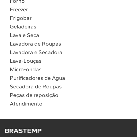
Forno
10
º
Combos
Freezer
Solicitar instalação
Frigobar
Geladeiras
Solicitar conversão de fogão
Lava e Seca
Lavadora de Roupas
Localizar assistência técnica
Lavadora e Secadora
Lava-Louças
Micro-ondas
Purificadores de Água
Secadora de Roupas
Peças de reposição
Atendimento