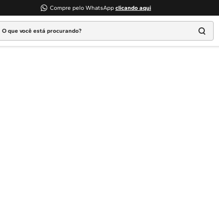
Compre pelo WhatsApp
clicando aqui
 que você está procurando?
Termos mais buscados
1
º
Geladeira
2
º
Máquina Lavar
3
º
Fogao
4
º
Lava Louça
5
º
Cooktop
6
º
Microondas Brastemp
7
º
Forno
8
º
Embutir
9
º
Lava Seca
10
º
Combos