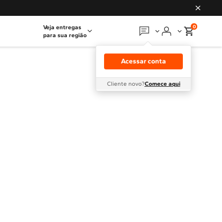
0
Veja entregas
para sua região
Em que podemos
ajudar?
Acessar conta
Meus pedidos
Cliente novo?
Comece aqui
Guias e manuais
Perguntas frequentes
Fale conosco
Atendimento Brastemp
Assistência
técnica
Solicitar visita técnica