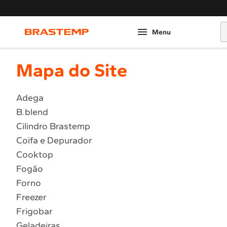
O
Mapa do Site
Adega
B.blend
Cilindro Brastemp
Coifa e Depurador
Cooktop
Fogão
Forno
Freezer
Frigobar
Geladeiras