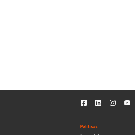
Solicitar instalação
Solicitar conversão de fogão
Localizar assistência técnica
Políticas