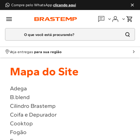
Compre pelo WhatsApp
clicando aqui
O que você está procurando?
Em que podemos
ajudar?
Meus pedidos
Termos mais buscados
Veja entregas
para sua região
1
º
Geladeira
Guias e manuais
Mapa do Site
2
º
Máquina Lavar
3
º
Fogao
Perguntas frequentes
4
º
Lava Louça
Adega
Fale conosco
B.blend
5
º
Cooktop
Cilindro Brastemp
6
º
Microondas Brastemp
Atendimento Brastemp
Coifa e Depurador
7
º
Forno
Cooktop
Assistência
técnica
8
º
Embutir
Fogão
9
º
Lava Seca
Solicitar visita técnica