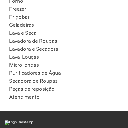
Forno
10
º
Combos
Freezer
Solicitar instalação
Frigobar
Geladeiras
Solicitar conversão de fogão
Lava e Seca
Lavadora de Roupas
Localizar assistência técnica
Lavadora e Secadora
Lava-Louças
Micro-ondas
Purificadores de Água
Secadora de Roupas
Peças de reposição
Atendimento