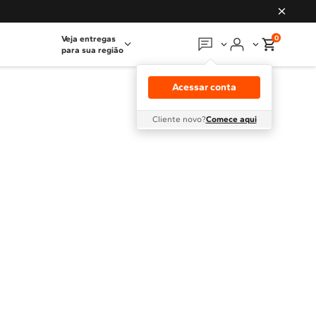
0
Veja entregas
para sua região
Em que podemos
ajudar?
Acessar conta
Meus pedidos
Cliente novo?
Comece aqui
Guias e manuais
Perguntas frequentes
Fale conosco
Atendimento Brastemp
Assistência
técnica
Solicitar visita técnica