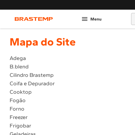
O
Mapa do Site
Adega
B.blend
Cilindro Brastemp
Coifa e Depurador
Cooktop
Fogão
Forno
Freezer
Frigobar
Geladeiras