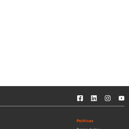
Solicitar instalação
Solicitar conversão de fogão
Localizar assistência técnica
Políticas