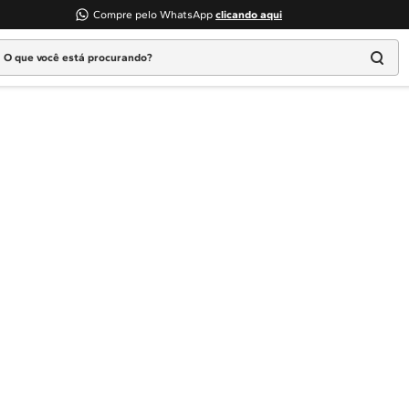
Compre pelo WhatsApp
clicando aqui
 que você está procurando?
Termos mais buscados
1
º
Geladeira
2
º
Máquina Lavar
3
º
Fogao
4
º
Lava Louça
5
º
Cooktop
6
º
Microondas Brastemp
7
º
Forno
8
º
Embutir
9
º
Combos
10
º
Lava Seca