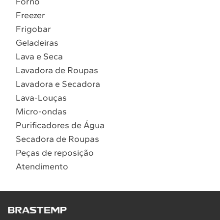
Forno
10
º
Lava Seca
Freezer
Solicitar instalação
Frigobar
Geladeiras
Solicitar conversão de fogão
Lava e Seca
Lavadora de Roupas
Localizar assistência técnica
Lavadora e Secadora
Lava-Louças
Micro-ondas
Purificadores de Água
Secadora de Roupas
Peças de reposição
Atendimento