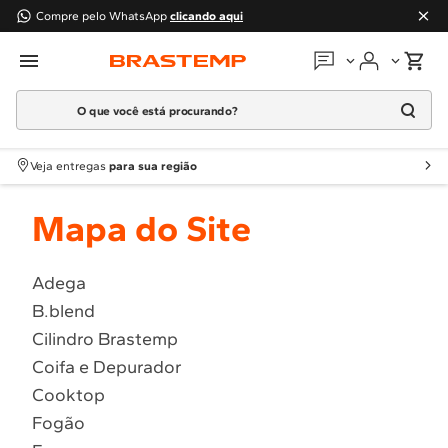
Compre pelo WhatsApp
clicando aqui
O que você está procurando?
Em que podemos
ajudar?
Meus pedidos
Termos mais buscados
Veja entregas
para sua região
1
º
Geladeira
Guias e manuais
Mapa do Site
2
º
Máquina Lavar
3
º
Fogao
Perguntas frequentes
4
º
Lava Louça
Adega
Fale conosco
B.blend
5
º
Cooktop
Cilindro Brastemp
6
º
Microondas Brastemp
Atendimento Brastemp
Coifa e Depurador
7
º
Forno
Cooktop
Assistência
técnica
8
º
Embutir
Fogão
9
º
Combos
Solicitar visita técnica