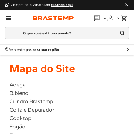
Compre pelo WhatsApp
clicando aqui
O que você está procurando?
Em que podemos
ajudar?
Meus pedidos
Termos mais buscados
Veja entregas
para sua região
1
º
Geladeira
Guias e manuais
Mapa do Site
2
º
Máquina Lavar
3
º
Fogao
Perguntas frequentes
4
º
Lava Louça
Adega
Fale conosco
B.blend
5
º
Cooktop
Cilindro Brastemp
6
º
Microondas Brastemp
Atendimento Brastemp
Coifa e Depurador
7
º
Forno
Cooktop
Assistência
técnica
8
º
Embutir
Fogão
9
º
Combos
Solicitar visita técnica