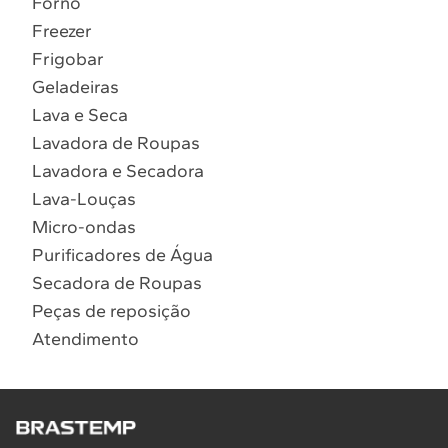
Forno
10
º
Lava Seca
Freezer
Solicitar instalação
Frigobar
Geladeiras
Solicitar conversão de fogão
Lava e Seca
Lavadora de Roupas
Localizar assistência técnica
Lavadora e Secadora
Lava-Louças
Micro-ondas
Purificadores de Água
Secadora de Roupas
Peças de reposição
Atendimento