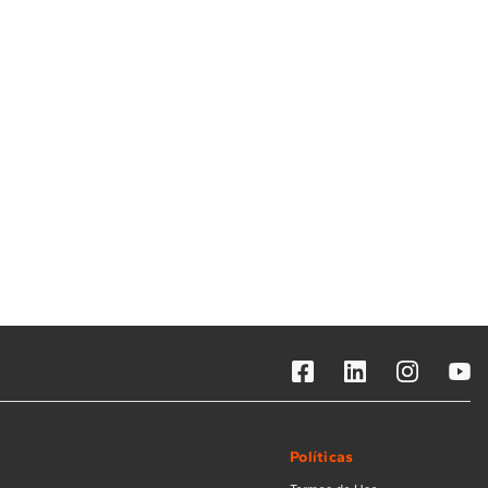
Solicitar instalação
Solicitar conversão de fogão
Localizar assistência técnica
Políticas