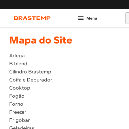
O
Mapa do Site
Adega
B.blend
Cilindro Brastemp
Coifa e Depurador
Cooktop
Fogão
Forno
Freezer
Frigobar
Geladeiras