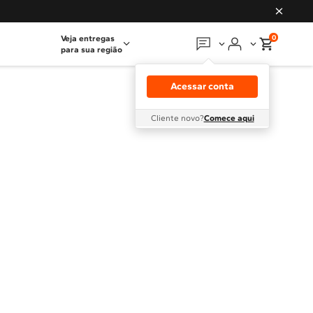
0
Veja entregas
para sua região
Em que podemos
ajudar?
Acessar conta
Meus pedidos
Cliente novo?
Comece aqui
Guias e manuais
Perguntas frequentes
Fale conosco
Atendimento Brastemp
Assistência
técnica
Solicitar visita técnica