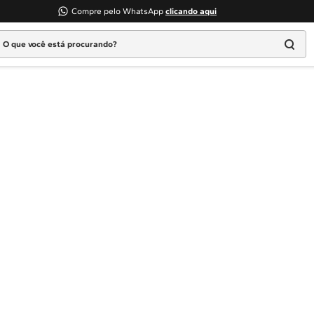
Compre pelo WhatsApp
clicando aqui
 que você está procurando?
Termos mais buscados
1
º
Geladeira
2
º
Máquina Lavar
3
º
Fogao
4
º
Lava Louça
5
º
Cooktop
6
º
Microondas Brastemp
7
º
Forno
8
º
Embutir
9
º
Lava Seca
10
º
Combos