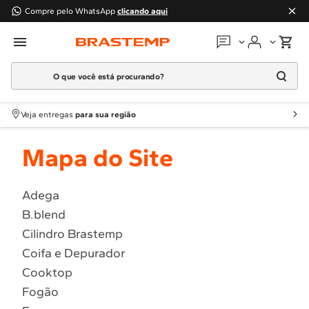
Compre pelo WhatsApp
clicando aqui
O que você está procurando?
Em que podemos
ajudar?
Meus pedidos
Termos mais buscados
Veja entregas
para sua região
1
º
Geladeira
Guias e manuais
Mapa do Site
2
º
Máquina Lavar
3
º
Fogao
Perguntas frequentes
4
º
Lava Louça
Adega
Fale conosco
B.blend
5
º
Cooktop
Cilindro Brastemp
6
º
Microondas Brastemp
Atendimento Brastemp
Coifa e Depurador
7
º
Forno
Cooktop
Assistência
técnica
8
º
Embutir
Fogão
9
º
Combos
Solicitar visita técnica