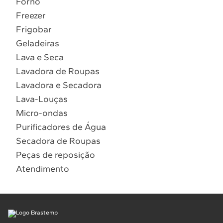
Forno
10
º
Lava Seca
Freezer
Solicitar instalação
Frigobar
Geladeiras
Solicitar conversão de fogão
Lava e Seca
Lavadora de Roupas
Localizar assistência técnica
Lavadora e Secadora
Lava-Louças
Micro-ondas
Purificadores de Água
Secadora de Roupas
Peças de reposição
Atendimento