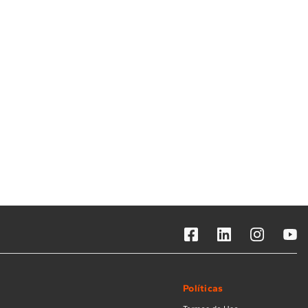
Solicitar instalação
Solicitar conversão de fogão
Localizar assistência técnica
Políticas