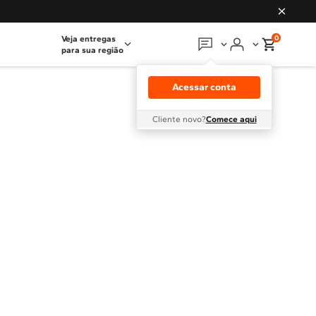
0
Veja entregas
para sua região
Em que podemos
ajudar?
Acessar conta
Meus pedidos
Cliente novo?
Comece aqui
Guias e manuais
Perguntas frequentes
Fale conosco
Atendimento Brastemp
Assistência
técnica
Solicitar visita técnica