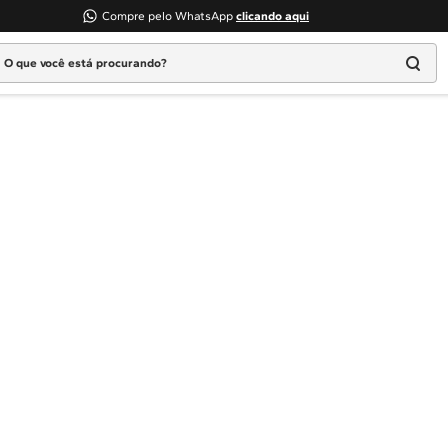
Compre pelo WhatsApp
clicando aqui
 que você está procurando?
Termos mais buscados
1
º
Geladeira
2
º
Máquina Lavar
3
º
Fogao
4
º
Lava Louça
5
º
Cooktop
6
º
Microondas Brastemp
7
º
Forno
8
º
Embutir
9
º
Lava Seca
10
º
Combos