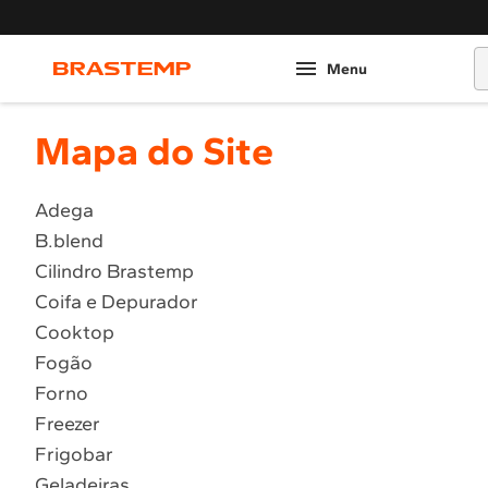
O
Mapa do Site
Adega
B.blend
Cilindro Brastemp
Coifa e Depurador
Cooktop
Fogão
Forno
Freezer
Frigobar
Geladeiras