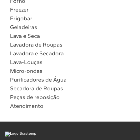
Forno
10
º
Lava Seca
Freezer
Solicitar instalação
Frigobar
Geladeiras
Solicitar conversão de fogão
Lava e Seca
Lavadora de Roupas
Localizar assistência técnica
Lavadora e Secadora
Lava-Louças
Micro-ondas
Purificadores de Água
Secadora de Roupas
Peças de reposição
Atendimento