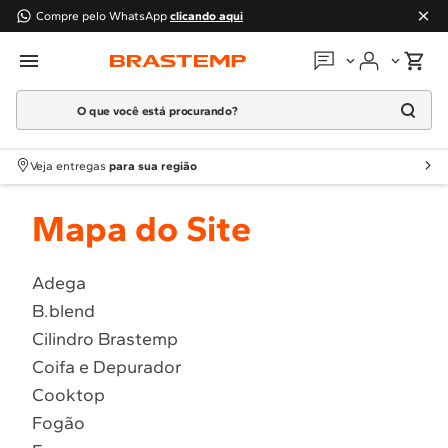
Compre pelo WhatsApp
clicando aqui
O que você está procurando?
Em que podemos
ajudar?
Meus pedidos
Termos mais buscados
Veja entregas
para sua região
1
º
Geladeira
Guias e manuais
Mapa do Site
2
º
Máquina Lavar
3
º
Fogao
Perguntas frequentes
4
º
Lava Louça
Adega
Fale conosco
B.blend
5
º
Cooktop
Cilindro Brastemp
6
º
Microondas Brastemp
Atendimento Brastemp
Coifa e Depurador
7
º
Forno
Cooktop
Assistência
técnica
8
º
Embutir
Fogão
9
º
Combos
Solicitar visita técnica