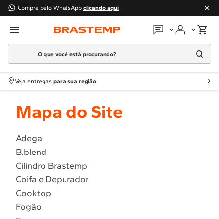
Compre pelo WhatsApp
clicando aqui
O que você está procurando?
Em que podemos
ajudar?
Meus pedidos
Termos mais buscados
Veja entregas
para sua região
1
º
Geladeira
Guias e manuais
Mapa do Site
2
º
Máquina Lavar
3
º
Fogao
Perguntas frequentes
4
º
Lava Louça
Adega
Fale conosco
B.blend
5
º
Cooktop
Cilindro Brastemp
6
º
Microondas Brastemp
Atendimento Brastemp
Coifa e Depurador
7
º
Forno
Cooktop
Assistência
técnica
8
º
Embutir
Fogão
9
º
Combos
Solicitar visita técnica