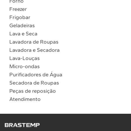
Forno
10
º
Lava Seca
Freezer
Solicitar instalação
Frigobar
Geladeiras
Solicitar conversão de fogão
Lava e Seca
Lavadora de Roupas
Localizar assistência técnica
Lavadora e Secadora
Lava-Louças
Micro-ondas
Purificadores de Água
Secadora de Roupas
Peças de reposição
Atendimento