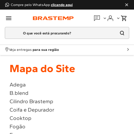
Compre pelo WhatsApp
clicando aqui
O que você está procurando?
Em que podemos
ajudar?
Meus pedidos
Termos mais buscados
Veja entregas
para sua região
1
º
Geladeira
Guias e manuais
Mapa do Site
2
º
Máquina Lavar
3
º
Fogao
Perguntas frequentes
4
º
Lava Louça
Adega
Fale conosco
B.blend
5
º
Cooktop
Cilindro Brastemp
6
º
Microondas Brastemp
Atendimento Brastemp
Coifa e Depurador
7
º
Forno
Cooktop
Assistência
técnica
8
º
Embutir
Fogão
9
º
Combos
Solicitar visita técnica