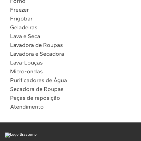
Forno
10
º
Lava Seca
Freezer
Solicitar instalação
Frigobar
Geladeiras
Solicitar conversão de fogão
Lava e Seca
Lavadora de Roupas
Localizar assistência técnica
Lavadora e Secadora
Lava-Louças
Micro-ondas
Purificadores de Água
Secadora de Roupas
Peças de reposição
Atendimento