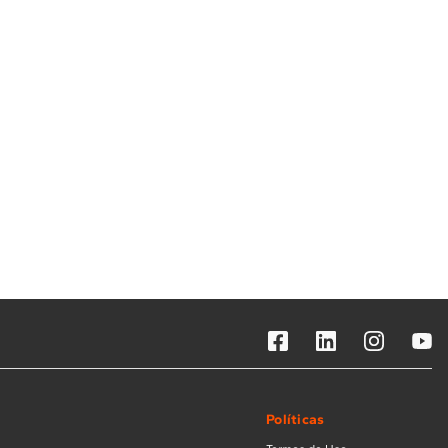
Solicitar instalação
Solicitar conversão de fogão
Localizar assistência técnica
Políticas