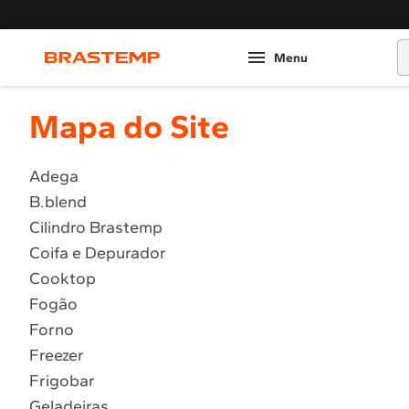
O
Mapa do Site
Adega
B.blend
Cilindro Brastemp
Coifa e Depurador
Cooktop
Fogão
Forno
Freezer
Frigobar
Geladeiras