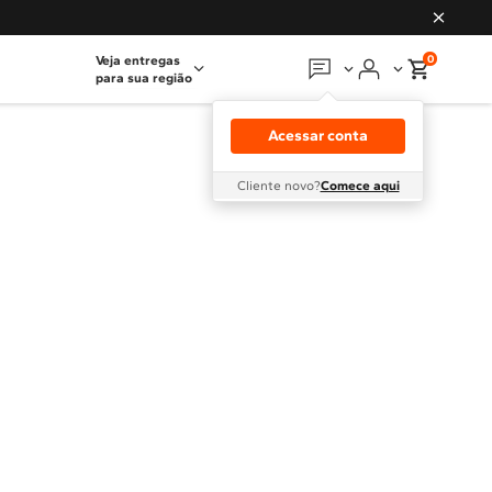
0
Veja entregas
para sua região
Em que podemos
ajudar?
Acessar conta
Meus pedidos
Cliente novo?
Comece aqui
Guias e manuais
Perguntas frequentes
Fale conosco
Atendimento Brastemp
Assistência
técnica
Solicitar visita técnica