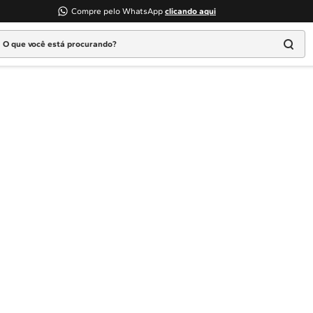
Compre pelo WhatsApp
clicando aqui
 que você está procurando?
TERMOS MAIS BUSCADOS
1
º
geladeira
2
º
máquina lavar
3
º
fogao
4
º
lava louça
5
º
cooktop
6
º
microondas brastemp
7
º
forno
8
º
embutir
9
º
combos