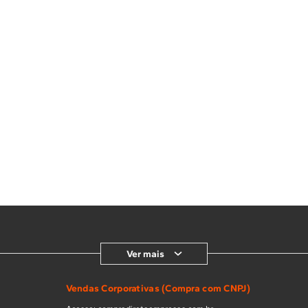
10
º
lava seca
Ver mais
Vendas Corporativas (Compra com CNPJ)