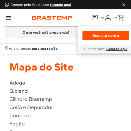
Compre pelo WhatsApp
clicando aqui
O que você está procurando?
Em que podemos
ajudar?
Acessar conta
Meus pedidos
Termos mais buscados
Veja entregas
para sua região
Cliente novo?
Comece aqui
1
º
Geladeira
Guias e manuais
Mapa do Site
2
º
Máquina Lavar
3
º
Fogao
Perguntas frequentes
4
º
Lava Louça
Adega
Fale conosco
B.blend
5
º
Cooktop
Cilindro Brastemp
6
º
Microondas Brastemp
Atendimento Brastemp
Coifa e Depurador
7
º
Forno
Cooktop
Assistência
técnica
8
º
Embutir
Fogão
9
º
Lava Seca
Solicitar visita técnica