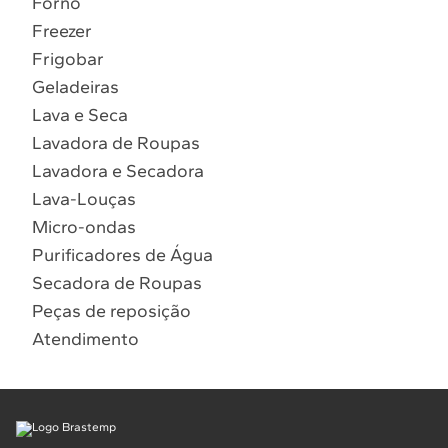
Forno
10
º
Combos
Freezer
Solicitar instalação
Frigobar
Geladeiras
Solicitar conversão de fogão
Lava e Seca
Lavadora de Roupas
Localizar assistência técnica
Lavadora e Secadora
Lava-Louças
Micro-ondas
Purificadores de Água
Secadora de Roupas
Peças de reposição
Atendimento