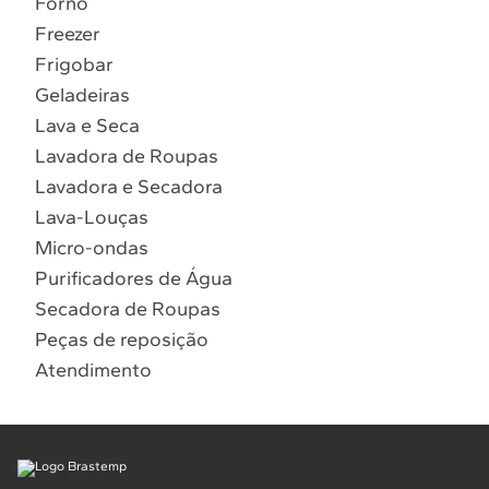
Forno
10
º
Combos
Freezer
Solicitar instalação
Frigobar
Geladeiras
Solicitar conversão de fogão
Lava e Seca
Lavadora de Roupas
Localizar assistência técnica
Lavadora e Secadora
Lava-Louças
Micro-ondas
Purificadores de Água
Secadora de Roupas
Peças de reposição
Atendimento