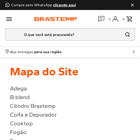
Compre pelo WhatsApp
clicando aqui
O que você está procurando?
Em que podemos
ajudar?
Meus pedidos
Termos mais buscados
Veja entregas
para sua região
1
º
Geladeira
Guias e manuais
Mapa do Site
2
º
Máquina Lavar
3
º
Fogao
Perguntas frequentes
4
º
Lava Louça
Adega
Fale conosco
B.blend
5
º
Cooktop
Cilindro Brastemp
6
º
Microondas Brastemp
Atendimento Brastemp
Coifa e Depurador
7
º
Forno
Cooktop
Assistência
técnica
8
º
Embutir
Fogão
9
º
Lava Seca
Solicitar visita técnica